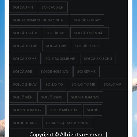
SOI CAU MN
SOI CAU XIEN
SOICAU XSMB CHINH XAC NHAT
SOI CẦU 2 NHÁY
SOI CẦU GIẢI 8
SOI CẦU MB
SOI CẦU MIỀN BẮC
SOI CẦU SỐ ĐỀ
SOI CẦU VIP
SOI CẦU XIÊN 2
SOI CẦU XSMB
SOI CẦU XSMB VIP
SOI CẦU XỈU CHỦ
SOI CẦU ĐỀ
SOI DE HOM NAY
SOI KEP MB
SOI LO 2 NHAY
SOI LO TO
SOI LO TO MB
SOI LO VIP
SOI LÔ XIÊN
SOI LÔ XSMB
SOI MB HOM NAY
SOI MN HOM NAY
SOI SỐ MIỀN BẮC
SOI ĐỀ
SOI ĐỀ 3 CÀNG
ĐOÁN 1 CẶP SỐ DUY NHẤT
Copyright © All rights reserved.
|