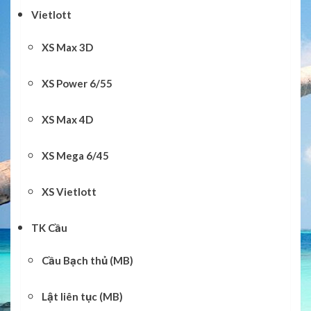
Vietlott
XS Max 3D
XS Power 6/55
XS Max 4D
XS Mega 6/45
XS Vietlott
TK Cầu
Cầu Bạch thủ (MB)
Lật liên tục (MB)