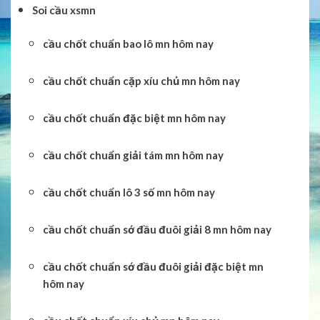
Soi cầu xsmn
cầu chốt chuẩn bao lô mn hôm nay
cầu chốt chuẩn cặp xíu chủ mn hôm nay
cầu chốt chuẩn đặc biệt mn hôm nay
cầu chốt chuẩn giải tám mn hôm nay
cầu chốt chuẩn lô 3 số mn hôm nay
cầu chốt chuẩn sớ đầu đuôi giải 8 mn hôm nay
cầu chốt chuẩn sớ đầu đuôi giải đặc biệt mn
hôm nay