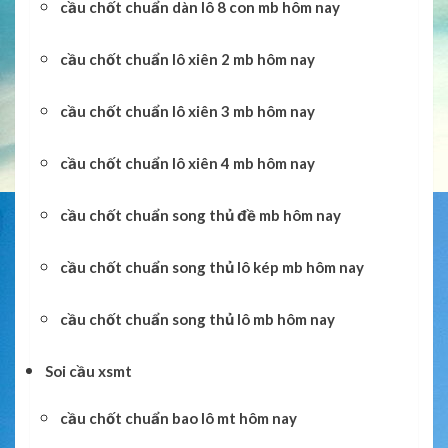
cầu chốt chuẩn dàn lô 8 con mb hôm nay
cầu chốt chuẩn lô xiên 2 mb hôm nay
cầu chốt chuẩn lô xiên 3 mb hôm nay
cầu chốt chuẩn lô xiên 4 mb hôm nay
cầu chốt chuẩn song thủ đề mb hôm nay
cầu chốt chuẩn song thủ lô kép mb hôm nay
cầu chốt chuẩn song thủ lô mb hôm nay
Soi cầu xsmt
cầu chốt chuẩn bao lô mt hôm nay