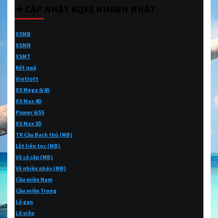
➔ CẬP NHẬT KQXS NHANH NHẤT
XSMB
XSMN
XSMT
Kết quả
Vietlott
XS Mega 6/45
XS Max 4D
Power 6/55
XS Max 3D
TK Cầu Bạch thủ (MB)
Lật liên tục (MB)
Về cả cặp (MB)
Về nhiều nháy (MB)
Cầu miền Nam
Cầu miền Trung
Lô gan
Lô xiên