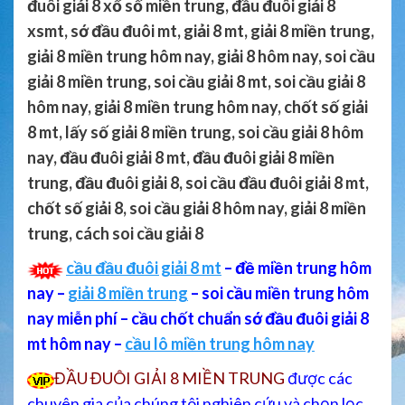
đuôi giải 8 xổ số miền trung, đầu đuôi giải 8
xsmt, sớ đầu đuôi mt, giải 8 mt, giải 8 miền trung,
giải 8 miền trung hôm nay, giải 8 hôm nay, soi cầu
giải 8 miền trung, soi cầu giải 8 mt, soi cầu giải 8
hôm nay, giải 8 miền trung hôm nay, chốt số giải
8 mt, lấy số giải 8 miền trung, soi cầu giải 8 hôm
nay, đầu đuôi giải 8 mt, đầu đuôi giải 8 miền
trung, đầu đuôi giải 8, soi cầu đầu đuôi giải 8 mt,
chốt số giải 8, soi cầu giải 8 hôm nay, giải 8 miền
trung, cách soi cầu giải 8
cầu đầu đuôi giải 8 mt
– đề miền trung hôm
nay –
giải 8 miền trung
– soi cầu miền trung hôm
nay miễn phí – cầu chốt chuẩn sớ đầu đuôi giải 8
mt hôm nay –
cầu lô miền trung hôm nay
ĐẦU ĐUÔI GIẢI 8 MIỀN TRUNG
được các
chuyên gia của chúng tôi nghiên cứu và chọn lọc