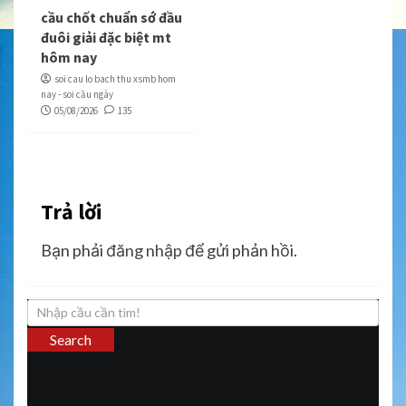
cầu chốt chuẩn sớ đầu
đuôi giải đặc biệt mt
hôm nay
soi cau lo bach thu xsmb hom
nay - soi cầu ngày
05/08/2026
135
Trả lời
Bạn phải
đăng nhập
để gửi phản hồi.
Search