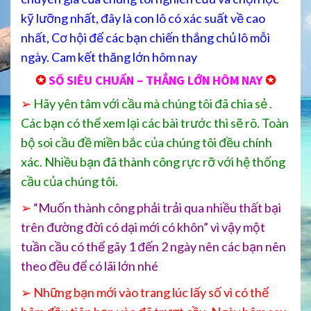
kỹ lưỡng nhất, đây là con lô có xác suất về cao
nhất, Cơ hội để các bạn chiến thắng chủ lô mỗi
ngày. Cam kết thăng lớn hôm nay
✪
SỐ SIÊU CHUẨN – THẮNG LỚN HÔM NAY
✪
➢
Hãy yên tâm với cầu mà chúng tôi đã chia sẻ .
Các bạn có thể xem lại các bài trước thì sẽ rõ. Toàn
bộ soi cầu đề miền bắc của chúng tôi đều chính
xác. Nhiều bạn đã thành công rực rỡ với hệ thống
cầu của chúng tôi.
➢
“Muốn thành công phải trải qua nhiều thất bại
trên đường đời có dại mới có khôn” vì vậy một
tuần cầu có thể gãy 1 đến 2 ngày nên các bạn nên
theo đều để có lãi lớn nhé
➢ Những bạn mới vào trang lúc lấy số vì có thể