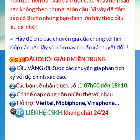
hôm đầu tiên bạn vào đã trượt cầu. Ngày hôm sau
bạn không theo nhưng lại ăn cầu . Vì vậy để đảm
bảo có lãi cho những bạn đánh lớn hãy theo cầu
lâu dài nhé !
➢ Hãy để cho các chuyên gia của chúng tôi tìm
giúp các bạn lấy sô hôm nay chuẩn xác tuyệt đối .!
ĐẦU ĐUÔI GIẢI 8 MIỀN TRUNG
Cầu VÀNG đã được các chuyên gia phân tích
kỹ với độ chính xác cao.
Các bạn sẽ nhận được số từ
07h00 đến 18h10
.
Có thể nạp cộng dồn nhiều thẻ với nhau
Hỗ trợ
:
Viettel, Mobiphone, Vinaphone…
LIÊN HỆ CSKH:
khung chát 24/24