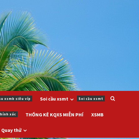
Soi cầu xsmt
ầu xsmb siêu víp
Soi cầu xsmt
THỐNG KÊ KQXS MIỄN PHÍ
XSMB
chính xác
Quay thử