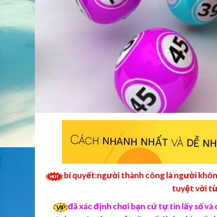
bí quyết:người thành công là người khô
tuyệt vời t
đã xác định chơi bạn cứ tự tin lấy số và