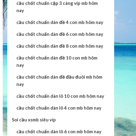
cầu chốt chuẩn cặp 3 càng víp mb hôm
nay
cầu chốt chuẩn dàn đề 4 con mb hôm nay
cầu chốt chuẩn dàn đề 6 con mb hôm nay
cầu chốt chuẩn dàn đề 8 con mb hôm nay
cầu chốt chuẩn dàn đề 10 con mb hôm
nay
cầu chốt chuẩn dàn đề đầu đuôi mb hôm
nay
cầu chốt chuẩn dàn lô 10 con mb hôm nay
cầu chốt chuẩn dàn lô 4 con mb hôm nay
Soi cầu xsmb siêu víp
cầu chốt chuẩn dàn lô 6 con mb hôm nay