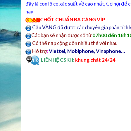
đây là con lô có xác suất về cao nhất, Cơ hội để
nay
CHỐT CHUẨN BA CÀNG VÍP
Cầu VÀNG đã được các chuyên gia phân tích kỹ
Các bạn sẽ nhận được số từ
07h00 đến 18h1
Có thể nạp cộng dồn nhiều thẻ với nhau
Hỗ trợ
:
Viettel, Mobiphone, Vinaphone…
LIÊN HỆ CSKH:
khung chát 24/24