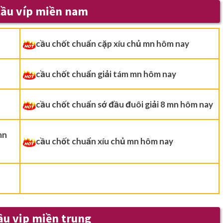
cầu víp miền nam
cầu chốt chuẩn cặp xíu chủ mn hôm nay
cầu chốt chuẩn giải tám mn hôm nay
cầu chốt chuẩn sớ đầu đuôi giải 8 mn hôm nay
mn
cầu chốt chuẩn xíu chủ mn hôm nay
ầu vip miền trung