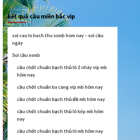
kết quả cầu miền bắc vip
soi cau lo bach thu xsmb hom nay – soi cầu
ngày
Soi cầu xsmb
cầu chốt chuẩn bạch thủ lô 2 nháy víp mb
hôm nay
cầu chốt chuẩn ba càng víp mb hôm nay
cầu chốt chuẩn bạch thủ đề mb hôm nay
cầu chốt chuẩn bạch thủ lô kép mb hôm
nay
cầu chốt chuẩn bạch thủ lô mb hôm nay