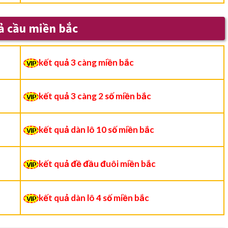
ả cầu miền bắc
kết quả 3 càng miền bắc
kết quả 3 càng 2 số miền bắc
kết quả dàn lô 10 số miền bắc
kết quả đề đầu đuôi miền bắc
kết quả dàn lô 4 số miền bắc