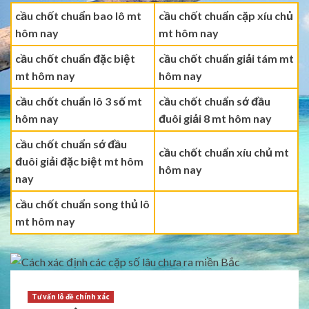
cầu chốt chuẩn bao lô mt
cầu chốt chuẩn cặp xíu chủ
hôm nay
mt hôm nay
cầu chốt chuẩn đặc biệt
cầu chốt chuẩn giải tám mt
mt hôm nay
hôm nay
cầu chốt chuẩn lô 3 số mt
cầu chốt chuẩn sớ đầu
hôm nay
đuôi giải 8 mt hôm nay
cầu chốt chuẩn sớ đầu
cầu chốt chuẩn xíu chủ mt
đuôi giải đặc biệt mt hôm
hôm nay
nay
cầu chốt chuẩn song thủ lô
mt hôm nay
Tư vấn lô đề chính xác