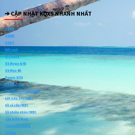
➔ CẬP NHẬT KQXS NHANH NHẤT
XSMB
XSMN
XSMT
Kết quả
Vietlott
XS Mega 6/45
XS Max 4D
Power 6/55
XS Max 3D
TK Cầu Bạch thủ (MB)
Lật liên tục (MB)
Về cả cặp (MB)
Về nhiều nháy (MB)
Cầu miền Nam
Cầu miền Trung
Lô gan