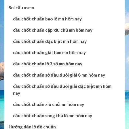
Soi cầu xsmn
cầu chốt chuẩn bao lô mn hôm nay
cầu chốt chuẩn cặp xíu chủ mn hôm nay
cầu chốt chuẩn đặc biệt mn hôm nay
cầu chốt chuẩn giải tám mn hôm nay
cầu chốt chuẩn lô 3 số mn hôm nay
cầu chốt chuẩn sớ đầu đuôi giải 8 mn hôm nay
cầu chốt chuẩn sớ đầu đuôi giải đặc biệt mn hôm
nay
cầu chốt chuẩn xíu chủ mn hôm nay
cầu chốt chuẩn song thủ lô mn hôm nay
Hướng dẫn lô đề chuẩn