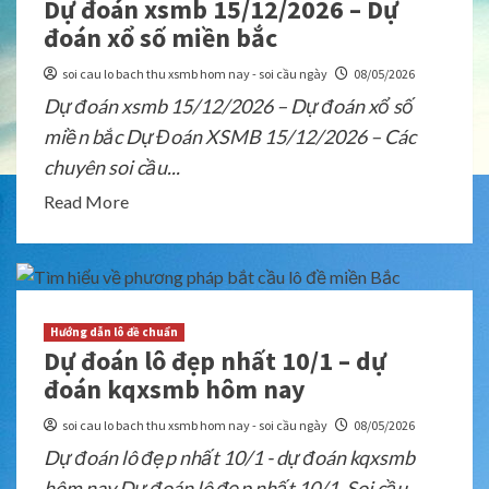
Dự đoán xsmb 15/12/2026 – Dự
đoán xổ số miền bắc
soi cau lo bach thu xsmb hom nay - soi cầu ngày
08/05/2026
Dự đoán xsmb 15/12/2026 – Dự đoán xổ số
miền bắc Dự Đoán XSMB 15/12/2026 – Các
chuyên soi cầu...
Read More
Hướng dẫn lô đề chuẩn
Dự đoán lô đẹp nhất 10/1 – dự
đoán kqxsmb hôm nay
soi cau lo bach thu xsmb hom nay - soi cầu ngày
08/05/2026
Dự đoán lô đẹp nhất 10/1 - dự đoán kqxsmb
hôm nay Dự đoán lô đẹp nhất 10/1. Soi cầu...