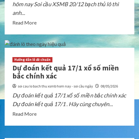
hôm nay Soi cầu XSMB 20/12 bạch thủ lô thì
anh...
Read More
Hướng dẫn lô đề chuẩn
Dự đoán kết quả 17/1 xổ số miền
bắc chính xác
soi cau lo bach thu xsmb hom nay - soi cầu ngày
08/05/2026
Dự đoán kết quả 17/1 xổ số miền bắc chính xác
Dự đoán kết quả 17/1 . Hãy cùng chuyên...
Read More