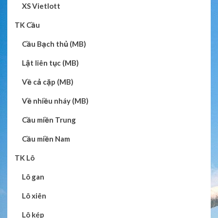
XS Vietlott
TK Cầu
Cầu Bạch thủ (MB)
Lật liên tục (MB)
Về cả cặp (MB)
Về nhiều nháy (MB)
Cầu miền Trung
Cầu miền Nam
TK Lô
Lô gan
Lô xiên
Lô kép