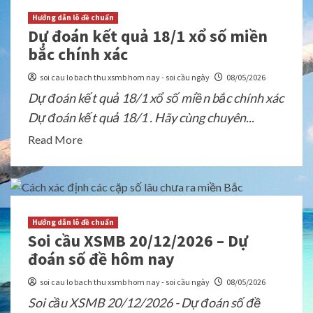
Hướng dẫn lô đề chuẩn
Dự đoán kết quả 18/1 xổ số miền
bắc chính xác
soi cau lo bach thu xsmb hom nay - soi cầu ngày
08/05/2026
Dự đoán kết quả 18/1 xổ số miền bắc chính xác
Dự đoán kết quả 18/1 . Hãy cùng chuyên...
Read More
Hướng dẫn lô đề chuẩn
Soi cầu XSMB 20/12/2026 – Dự
đoán số đề hôm nay
soi cau lo bach thu xsmb hom nay - soi cầu ngày
08/05/2026
Soi cầu XSMB 20/12/2026 - Dự đoán số đề