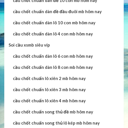
cầu chốt chuẩn dàn đề 10 con mb hôm nay
cầu chốt chuẩn dàn đề đầu đuôi mb hôm nay
cầu chốt chuẩn dàn lô 10 con mb hôm nay
cầu chốt chuẩn dàn lô 4 con mb hôm nay
Soi cầu xsmb siêu víp
cầu chốt chuẩn dàn lô 6 con mb hôm nay
cầu chốt chuẩn dàn lô 8 con mb hôm nay
cầu chốt chuẩn lô xiên 2 mb hôm nay
cầu chốt chuẩn lô xiên 3 mb hôm nay
cầu chốt chuẩn lô xiên 4 mb hôm nay
cầu chốt chuẩn song thủ đề mb hôm nay
cầu chốt chuẩn song thủ lô kép mb hôm nay