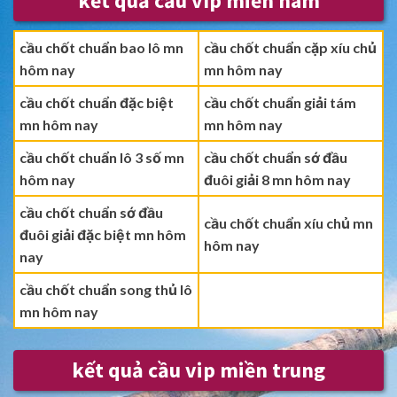
kết quả cầu víp miền nam
cầu chốt chuẩn bao lô mn
cầu chốt chuẩn cặp xíu chủ
hôm nay
mn hôm nay
cầu chốt chuẩn đặc biệt
cầu chốt chuẩn giải tám
mn hôm nay
mn hôm nay
cầu chốt chuẩn lô 3 số mn
cầu chốt chuẩn sớ đầu
hôm nay
đuôi giải 8 mn hôm nay
cầu chốt chuẩn sớ đầu
cầu chốt chuẩn xíu chủ mn
đuôi giải đặc biệt mn hôm
hôm nay
nay
cầu chốt chuẩn song thủ lô
mn hôm nay
kết quả cầu vip miền trung