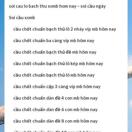
soi cau lo bach thu xsmb hom nay – soi cầu ngày
Soi cầu xsmb
cầu chốt chuẩn bạch thủ lô 2 nháy víp mb hôm nay
cầu chốt chuẩn ba càng víp mb hôm nay
cầu chốt chuẩn bạch thủ đề mb hôm nay
cầu chốt chuẩn bạch thủ lô kép mb hôm nay
cầu chốt chuẩn bạch thủ lô mb hôm nay
cầu chốt chuẩn cặp 3 càng víp mb hôm nay
cầu chốt chuẩn dàn đề 4 con mb hôm nay
cầu chốt chuẩn dàn đề 6 con mb hôm nay
cầu chốt chuẩn dàn đề 8 con mb hôm nay