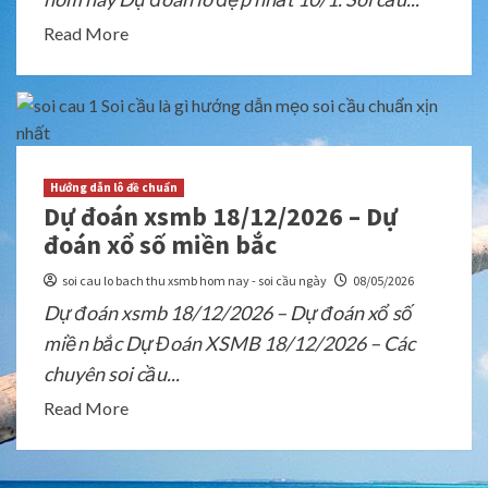
Read More
Hướng dẫn lô đề chuẩn
Dự đoán xsmb 18/12/2026 – Dự
đoán xổ số miền bắc
soi cau lo bach thu xsmb hom nay - soi cầu ngày
08/05/2026
Dự đoán xsmb 18/12/2026 – Dự đoán xổ số
miền bắc Dự Đoán XSMB 18/12/2026 – Các
chuyên soi cầu...
Read More