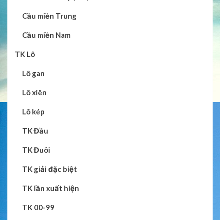
Cầu miền Trung
Cầu miền Nam
TK Lô
Lô gan
Lô xiên
Lô kép
TK Đầu
TK Đuôi
TK giải đặc biệt
TK lần xuất hiện
TK 00-99