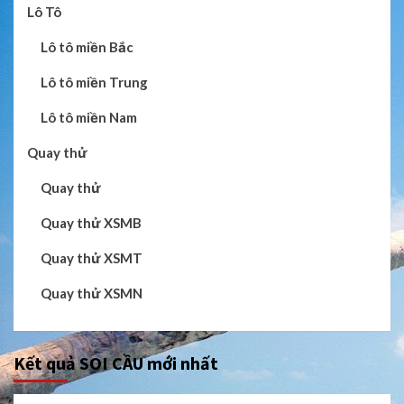
Lô Tô
Lô tô miền Bắc
Lô tô miền Trung
Lô tô miền Nam
Quay thử
Quay thử
Quay thử XSMB
Quay thử XSMT
Quay thử XSMN
Kết quả SOI CẦU mới nhất