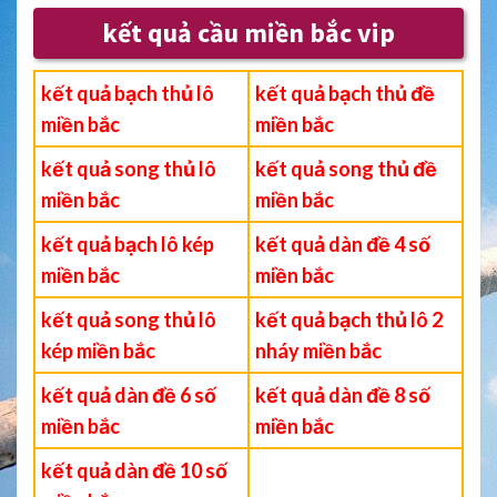
kết quả cầu miền bắc vip
kết quả bạch thủ lô
kết quả bạch thủ đề
miền bắc
miền bắc
kết quả song thủ lô
kết quả song thủ đề
miền bắc
miền bắc
kết quả bạch lô kép
kết quả dàn đề 4 số
miền bắc
miền bắc
kết quả song thủ lô
kết quả bạch thủ lô 2
kép miền bắc
nháy miền bắc
kết quả dàn đề 6 số
kết quả dàn đề 8 số
miền bắc
miền bắc
kết quả dàn đề 10 số