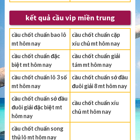
kết quả cầu vip miền trung
cầu chốt chuẩn bao lô
cầu chốt chuẩn cặp
mt hôm nay
xíu chủ mt hôm nay
cầu chốt chuẩn đặc
cầu chốt chuẩn giải
biệt mt hôm nay
tám mt hôm nay
cầu chốt chuẩn lô 3 số
cầu chốt chuẩn sớ đầu
mt hôm nay
đuôi giải 8 mt hôm nay
cầu chốt chuẩn sớ đầu
cầu chốt chuẩn xíu
đuôi giải đặc biệt mt
chủ mt hôm nay
hôm nay
cầu chốt chuẩn song
thủ lô mt hôm nay