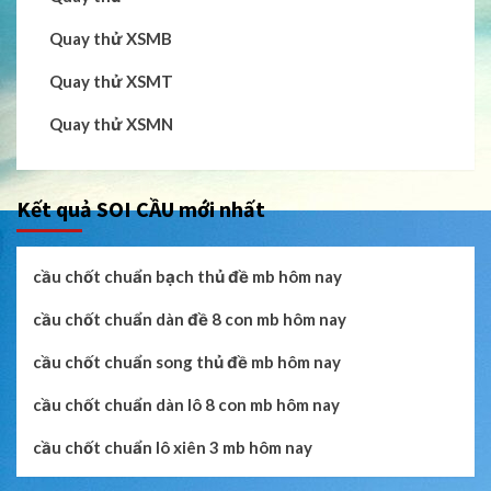
Quay thử XSMB
Quay thử XSMT
Quay thử XSMN
Kết quả SOI CẦU mới nhất
cầu chốt chuẩn bạch thủ đề mb hôm nay
cầu chốt chuẩn dàn đề 8 con mb hôm nay
cầu chốt chuẩn song thủ đề mb hôm nay
cầu chốt chuẩn dàn lô 8 con mb hôm nay
cầu chốt chuẩn lô xiên 3 mb hôm nay