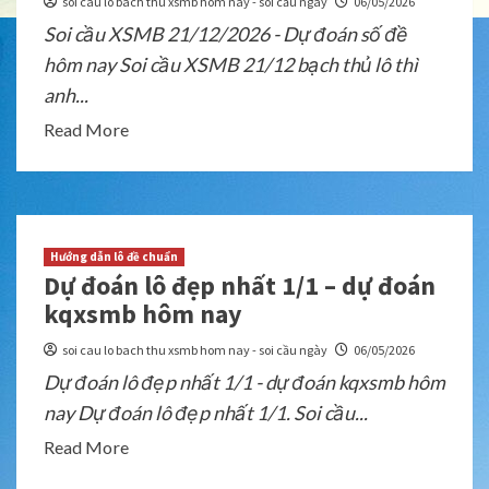
soi cau lo bach thu xsmb hom nay - soi cầu ngày
06/05/2026
Soi cầu XSMB 21/12/2026 - Dự đoán số đề
hôm nay Soi cầu XSMB 21/12 bạch thủ lô thì
anh...
Read More
Hướng dẫn lô đề chuẩn
Dự đoán lô đẹp nhất 1/1 – dự đoán
kqxsmb hôm nay
soi cau lo bach thu xsmb hom nay - soi cầu ngày
06/05/2026
Dự đoán lô đẹp nhất 1/1 - dự đoán kqxsmb hôm
nay Dự đoán lô đẹp nhất 1/1. Soi cầu...
Read More