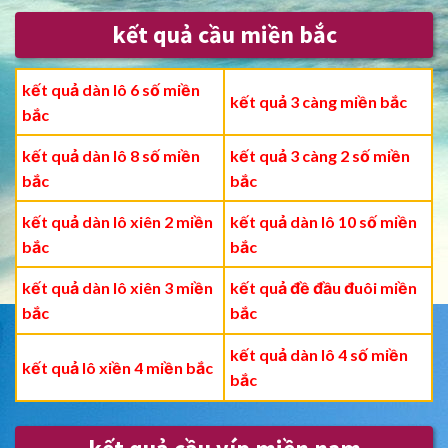
kết quả cầu miền bắc
kết quả dàn lô 6 số miền
kết quả 3 càng miền bắc
bắc
kết quả dàn lô 8 số miền
kết quả 3 càng 2 số miền
bắc
bắc
kết quả dàn lô xiên 2 miền
kết quả dàn lô 10 số miền
bắc
bắc
kết quả dàn lô xiên 3 miền
kết quả đề đầu đuôi miền
bắc
bắc
kết quả dàn lô 4 số miền
kết quả lô xiền 4 miền bắc
bắc