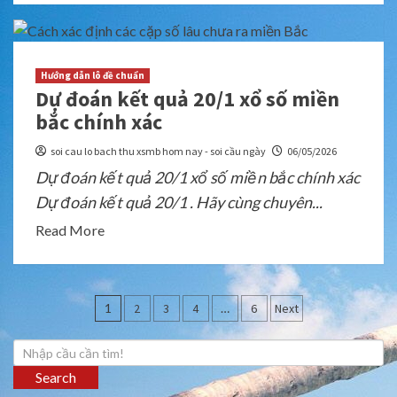
Hướng dẫn lô đề chuẩn
Dự đoán kết quả 20/1 xổ số miền
bắc chính xác
soi cau lo bach thu xsmb hom nay - soi cầu ngày
06/05/2026
Dự đoán kết quả 20/1 xổ số miền bắc chính xác
Dự đoán kết quả 20/1 . Hãy cùng chuyên...
Read More
Điều
1
2
3
4
…
6
Next
hướng
bài
Search
viết