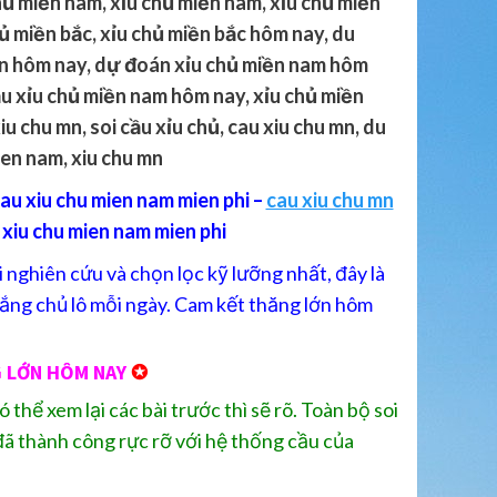
ủ miền nam, xỉu chủ miền nam, xỉu chủ miền
ủ miền bắc, xỉu chủ miền bắc hôm nay, du
mn hôm nay, dự đoán xỉu chủ miền nam hôm
ầu xỉu chủ miền nam hôm nay, xỉu chủ miền
u chu mn, soi cầu xỉu chủ, cau xiu chu mn, du
ien nam, xiu chu mn
cau xiu chu mien nam mien phi –
cau xiu chu mn
 xiu chu mien nam mien phi
 nghiên cứu và chọn lọc kỹ lưỡng nhất, đây là
thắng chủ lô mỗi ngày. Cam kết thăng lớn hôm
G LỚN HÔM NAY
✪
 thể xem lại các bài trước thì sẽ rõ. Toàn bộ soi
đã thành công rực rỡ với hệ thống cầu của