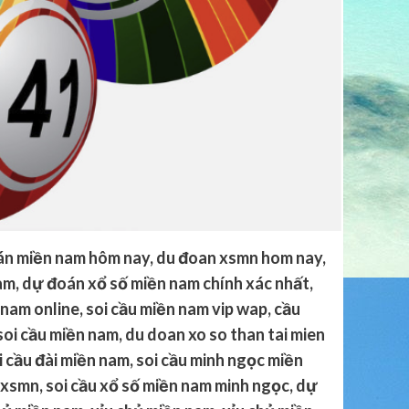
oán miền nam hôm nay, du đoan xsmn hom nay,
am, dự đoán xổ số miền nam chính xác nhất,
 nam online, soi cầu miền nam vip wap, cầu
oi cầu miền nam, du doan xo so than tai mien
i cầu đài miền nam, soi cầu minh ngọc miền
i xsmn, soi cầu xổ số miền nam minh ngọc, dự